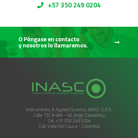
+57 350 249 0204
O Póngase en contacto
y nosotros lo llamaremos.
Instruments & Applied Science, INASC S.A.S.
Calle 13C # 48A - 40, Jorge Zawadsky
Cel. +57 350 249 0204
Cali, Valle Del Cauca - Colombia