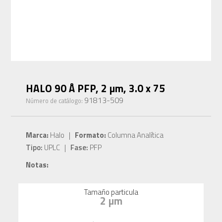
HALO 90 Å PFP, 2 µm, 3.0 x 75
91813-509
Número de catálogo:
Marca:
Halo |
Formato:
Columna Analítica
Tipo:
UPLC |
Fase:
PFP
Notas:
Tamaño particula
2 µm