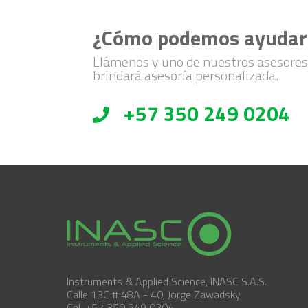
¿Cómo podemos ayudar
Llámenos y uno de nuestros asesores
brindará asesoría personalizada.
+57 350 249 0204
Instruments & Applied Science, INASC S.A.S.
Calle 13C # 48A - 40, Jorge Zawadsky
Cel. +57 350 249 0204