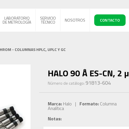
LABORATORIO
SERVICIO
NOSOTROS
CONTACTO
DE METROLOGÍA
TÉCNICO
CHROM - COLUMNAS HPLC, UPLC Y GC
HALO 90 Å ES-CN, 2 µ
91813-604
Número de catálogo:
Marca:
Halo |
Formato:
Columna
Analítica
Notas: