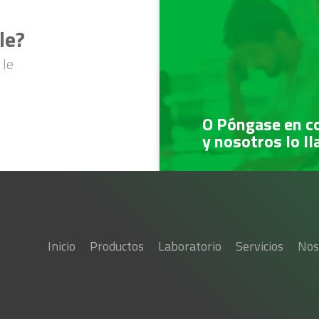
le?
 le
O Póngase en c
y nosotros lo l
Inicio
Productos
Laboratorio
Servicios
Nos