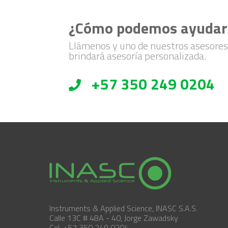
¿Cómo podemos ayudar
Llámenos y uno de nuestros asesores
brindará asesoría personalizada.
+57 350 249 0204
Instruments & Applied Science, INASC S.A.S.
Calle 13C # 48A - 40, Jorge Zawadsky
Cel. +57 350 249 0204