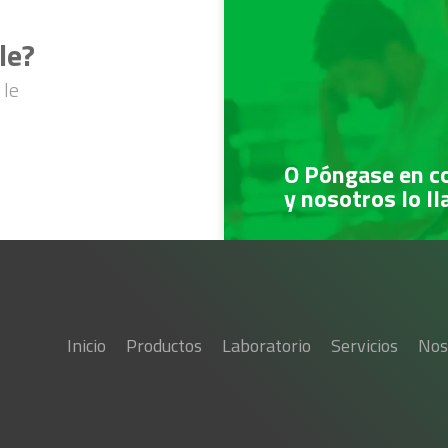
le?
 le
O Póngase en c
y nosotros lo l
Inicio
Productos
Laboratorio
Servicios
Nos