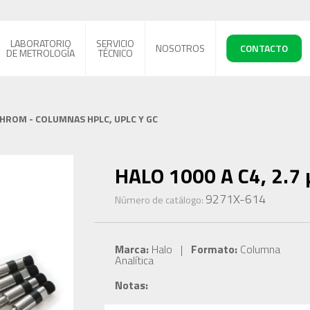
LABORATORIO
SERVICIO
NOSOTROS
CONTACTO
DE METROLOGÍA
TÉCNICO
CHROM - COLUMNAS HPLC, UPLC Y GC
HALO 1000 A C4, 2.7 
9271X-614
Número de catálogo:
Marca:
Halo |
Formato:
Columna
Analítica
Notas: