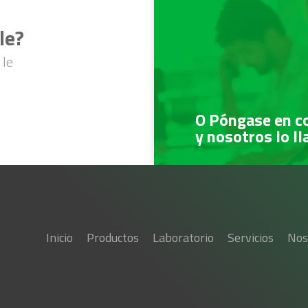
le?
 le
O Póngase en c
y nosotros lo l
Inicio
Productos
Laboratorio
Servicios
Nos