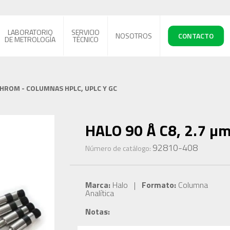
LABORATORIO
SERVICIO
NOSOTROS
CONTACTO
DE METROLOGÍA
TÉCNICO
CHROM - COLUMNAS HPLC, UPLC Y GC
HALO 90 Å C8, 2.7 µm
92810-408
Número de catálogo:
Marca:
Halo |
Formato:
Columna
Analítica
Notas: