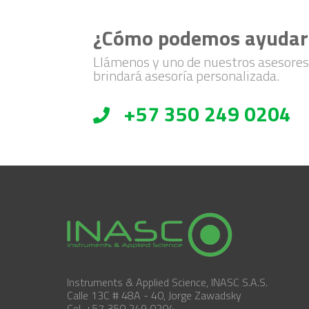
¿Cómo podemos ayudar
Llámenos y uno de nuestros asesores
brindará asesoría personalizada.
+57 350 249 0204
Instruments & Applied Science, INASC S.A.S.
Calle 13C # 48A - 40, Jorge Zawadsky
Cel. +57 350 249 0204