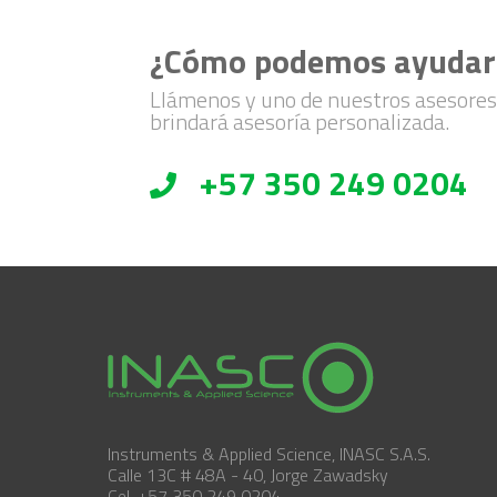
¿Cómo podemos ayudar
Llámenos y uno de nuestros asesores
brindará asesoría personalizada.
+57 350 249 0204
Instruments & Applied Science, INASC S.A.S.
Calle 13C # 48A - 40, Jorge Zawadsky
Cel. +57 350 249 0204