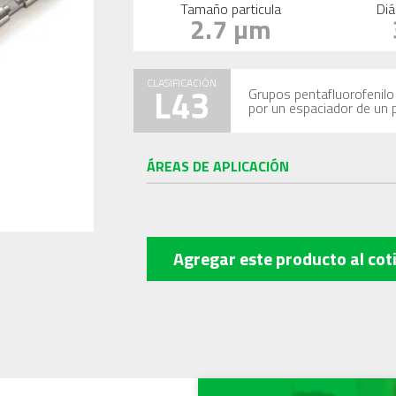
Tamaño particula
Diá
2.7 µm
CLASIFICACIÓN
L43
Grupos pentafluorofenilo 
por un espaciador de un 
ÁREAS DE APLICACIÓN
Agregar este producto
al cot