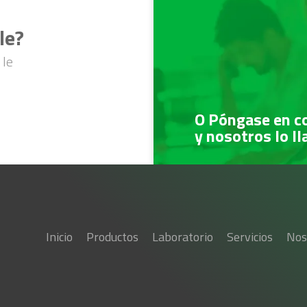
le?
 le
O Póngase en c
y nosotros lo l
Inicio
Productos
Laboratorio
Servicios
Nos