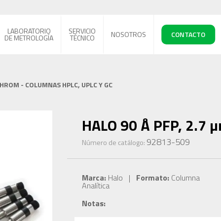
LABORATORIO
SERVICIO
NOSOTROS
CONTACTO
DE METROLOGÍA
TÉCNICO
CHROM - COLUMNAS HPLC, UPLC Y GC
HALO 90 Å PFP, 2.7 µ
92813-509
Número de catálogo:
Marca:
Halo |
Formato:
Columna
Analítica
Notas: