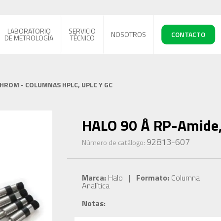
LABORATORIO
SERVICIO
NOSOTROS
CONTACTO
DE METROLOGÍA
TÉCNICO
CHROM - COLUMNAS HPLC, UPLC Y GC
HALO 90 Å RP-Amide, 
92813-607
Número de catálogo:
Marca:
Halo |
Formato:
Columna
Analítica
Notas: