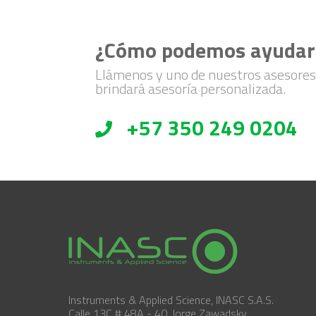
¿Cómo podemos ayudar
Llámenos y uno de nuestros asesores
brindará asesoría personalizada.
+57 350 249 0204
Instruments & Applied Science, INASC S.A.S.
Calle 13C # 48A - 40, Jorge Zawadsky