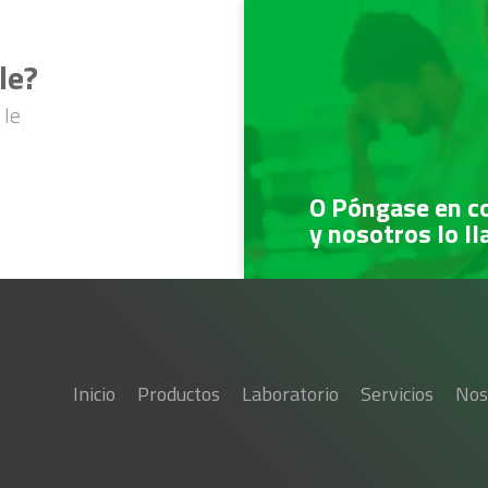
le?
 le
O Póngase en c
y nosotros lo l
Inicio
Productos
Laboratorio
Servicios
Nos