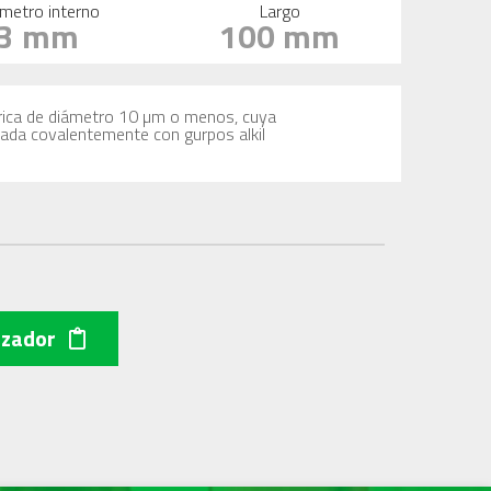
metro interno
Largo
3 mm
100 mm
férica de diámetro 10 µm o menos, cuya
icada covalentemente con gurpos alkil
izador