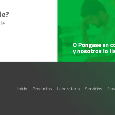
le?
 le
O Póngase en c
y nosotros lo l
Inicio
Productos
Laboratorio
Servicios
Nos