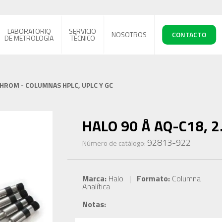
LABORATORIO
SERVICIO
NOSOTROS
CONTACTO
DE METROLOGÍA
TÉCNICO
CHROM - COLUMNAS HPLC, UPLC Y GC
HALO 90 Å AQ-C18, 2.
92813-922
Número de catálogo:
Marca:
Halo |
Formato:
Columna
Analítica
Notas: