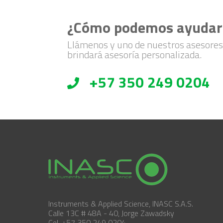
¿Cómo podemos ayudar
Llámenos y uno de nuestros asesores
brindará asesoría personalizada.
+57 350 249 0204
Instruments & Applied Science, INASC S.A.S.
Calle 13C # 48A - 40, Jorge Zawadsky
Cel. +57 350 249 0204