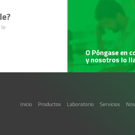
le?
 le
O Póngase en c
y nosotros lo l
Inicio
Productos
Laboratorio
Servicios
Nos