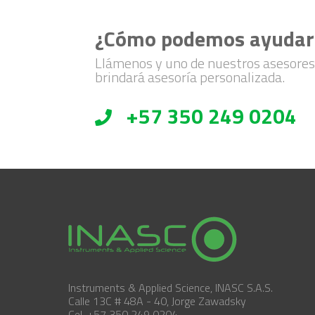
¿Cómo podemos ayudar
Llámenos y uno de nuestros asesores
brindará asesoría personalizada.
+57 350 249 0204
Instruments & Applied Science, INASC S.A.S.
Calle 13C # 48A - 40, Jorge Zawadsky
Cel. +57 350 249 0204