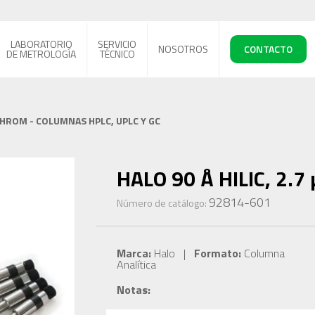
LABORATORIO
SERVICIO
NOSOTROS
CONTACTO
DE METROLOGÍA
TÉCNICO
CHROM - COLUMNAS HPLC, UPLC Y GC
HALO 90 Å HILIC, 2.7 
92814-601
Número de catálogo:
Marca:
Halo |
Formato:
Columna
Analítica
Notas: