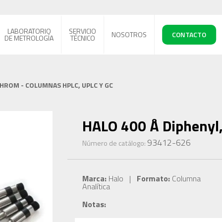
LABORATORIO
SERVICIO
NOSOTROS
CONTACTO
DE METROLOGÍA
TÉCNICO
CHROM - COLUMNAS HPLC, UPLC Y GC
HALO 400 Å Diphenyl,
93412-626
Número de catálogo:
Marca:
Halo |
Formato:
Columna
Analítica
Notas: