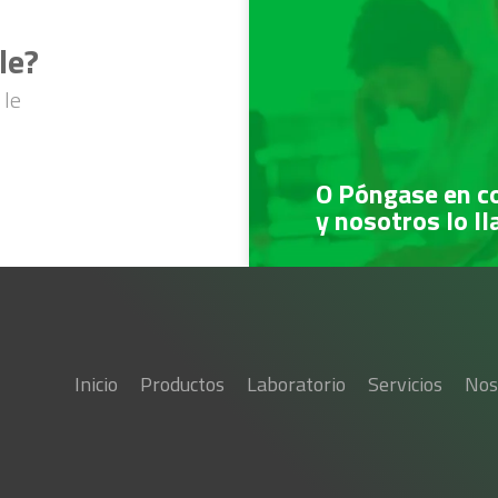
le?
 le
O Póngase en c
y nosotros lo l
Inicio
Productos
Laboratorio
Servicios
Nos