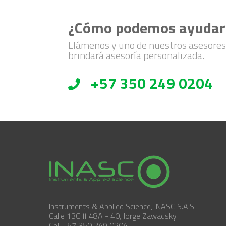
¿Cómo podemos ayudar
Llámenos y uno de nuestros asesores
brindará asesoría personalizada.
+57 350 249 0204
Instruments & Applied Science, INASC S.A.S.
Calle 13C # 48A - 40, Jorge Zawadsky
Cel. +57 350 249 0204