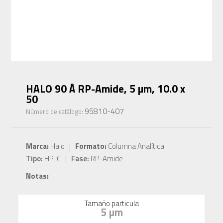
HALO 90 Å RP-Amide, 5 µm, 10.0 x
50
95810-407
Número de catálogo:
Marca:
Halo |
Formato:
Columna Analítica
Tipo:
HPLC |
Fase:
RP-Amide
Notas:
Tamaño particula
5 µm