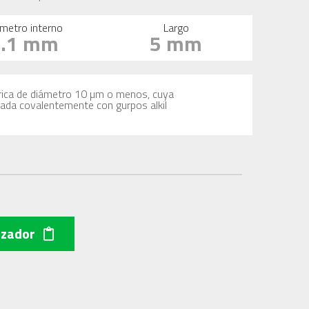
metro interno
Largo
2.1 mm
5 mm
férica de diámetro 10 µm o menos, cuya
icada covalentemente con gurpos alkil
izador