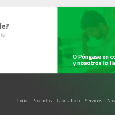
le?
 le
O Póngase en c
y nosotros lo l
Inicio
Productos
Laboratorio
Servicios
Nos