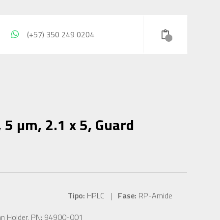
(+57) 350 249 0204
5 µm, 2.1 x 5, Guard
Tipo:
HPLC |
Fase:
RP-Amide
mn Holder, PN: 94900-001