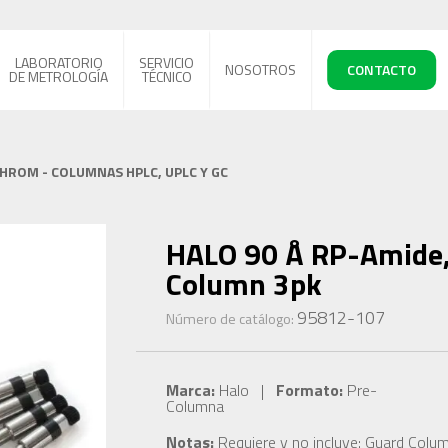
LABORATORIO
SERVICIO
NOSOTROS
CONTACTO
DE METROLOGÍA
TÉCNICO
CHROM - COLUMNAS HPLC, UPLC Y GC
HALO 90 Å RP-Amide, 
Column 3pk
95812-107
Número de catálogo:
Marca:
Halo |
Formato:
Pre-
Columna
Notas:
Requiere y no incluye: Guard Colu