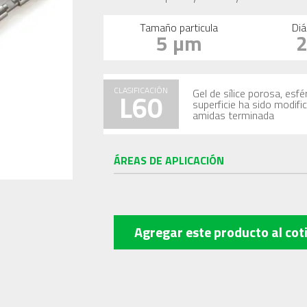
Tamaño particula
Diá
5 µm
CLASIFICACIÓN
Gel de sílice porosa, es
L60
superficie ha sido modif
amidas terminada
ÁREAS DE APLICACIÓN
Agregar este producto
al cot