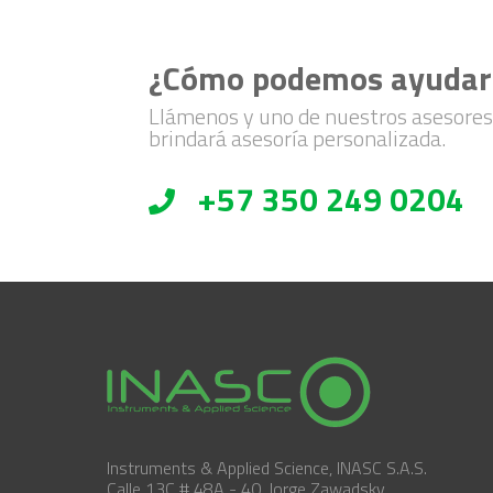
¿Cómo podemos ayudar
Llámenos y uno de nuestros asesores
brindará asesoría personalizada.
+57 350 249 0204
Instruments & Applied Science, INASC S.A.S.
Calle 13C # 48A - 40, Jorge Zawadsky