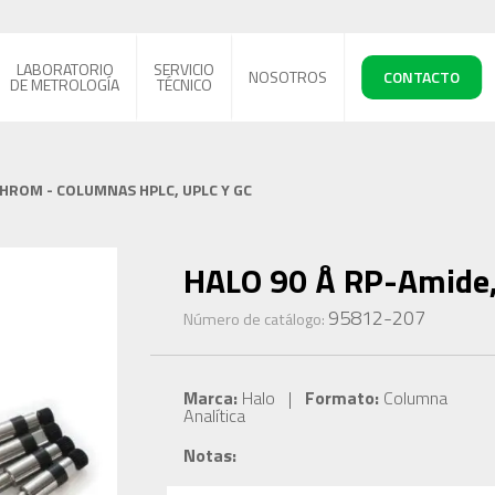
LABORATORIO
SERVICIO
NOSOTROS
CONTACTO
DE METROLOGÍA
TÉCNICO
CHROM - COLUMNAS HPLC, UPLC Y GC
HALO 90 Å RP-Amide, 
95812-207
Número de catálogo:
Marca:
Halo |
Formato:
Columna
Analítica
Notas: