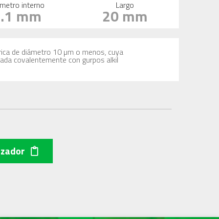
metro interno
Largo
2.1 mm
20 mm
férica de diámetro 10 µm o menos, cuya
icada covalentemente con gurpos alkil
izador