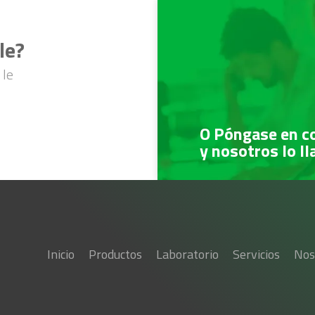
le?
 le
O Póngase en c
y nosotros lo l
Inicio
Productos
Laboratorio
Servicios
Nos