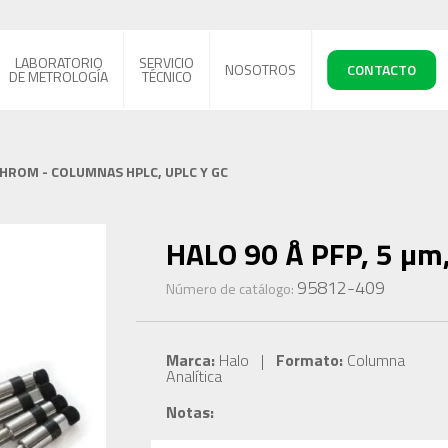
LABORATORIO
SERVICIO
NOSOTROS
CONTACTO
DE METROLOGÍA
TÉCNICO
CHROM - COLUMNAS HPLC, UPLC Y GC
HALO 90 Å PFP, 5 µm,
95812-409
Número de catálogo:
Marca:
Halo |
Formato:
Columna
Analítica
Notas: