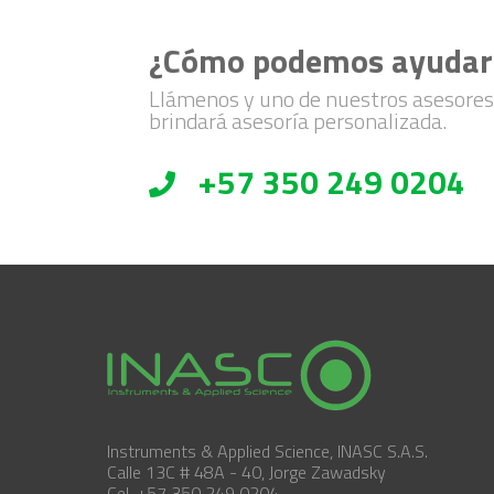
¿Cómo podemos ayudar
Llámenos y uno de nuestros asesores
brindará asesoría personalizada.
+57 350 249 0204
Instruments & Applied Science, INASC S.A.S.
Calle 13C # 48A - 40, Jorge Zawadsky
Cel. +57 350 249 0204