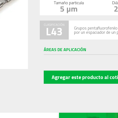
Tamaño particula
Diá
5 µm
CLASIFICACIÓN
L43
Grupos pentafluorofenilo 
por un espaciador de un 
ÁREAS DE APLICACIÓN
Agregar este producto
al cot