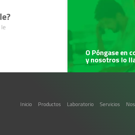
le?
 le
O Póngase en c
y nosotros lo l
Inicio
Productos
Laboratorio
Servicios
Nos