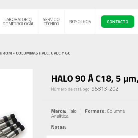
LABORATORIO
SERVICIO
NOSOTROS
CONTACTO
DE METROLOGÍA
TÉCNICO
CHROM - COLUMNAS HPLC, UPLC Y GC
HALO 90 Å C18, 5 µm,
95813-202
Número de catálogo:
Marca:
Halo |
Formato:
Columna
Analítica
Notas: