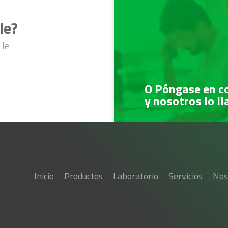
le?
 le
O Póngase en c
y nosotros lo l
Inicio
Productos
Laboratorio
Servicios
Nos