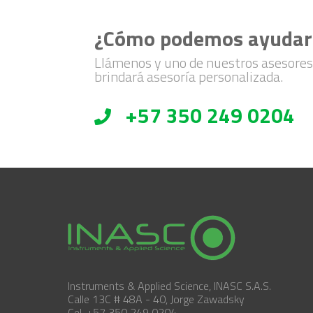
¿Cómo podemos ayudar
Llámenos y uno de nuestros asesores
brindará asesoría personalizada.
+57 350 249 0204
Instruments & Applied Science, INASC S.A.S.
Calle 13C # 48A - 40, Jorge Zawadsky
Cel. +57 350 249 0204