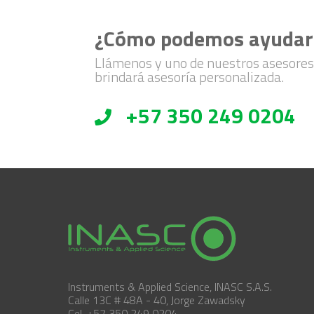
¿Cómo podemos ayudar
Llámenos y uno de nuestros asesores
brindará asesoría personalizada.
+57 350 249 0204
Instruments & Applied Science, INASC S.A.S.
Calle 13C # 48A - 40, Jorge Zawadsky
Cel. +57 350 249 0204