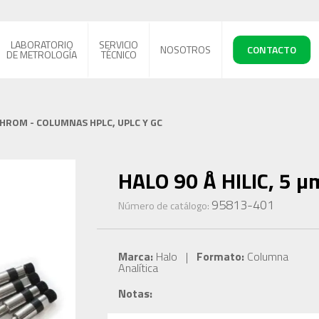
LABORATORIO
SERVICIO
NOSOTROS
CONTACTO
DE METROLOGÍA
TÉCNICO
CHROM - COLUMNAS HPLC, UPLC Y GC
HALO 90 Å HILIC, 5 µm
95813-401
Número de catálogo:
Marca:
Halo |
Formato:
Columna
Analítica
Notas: