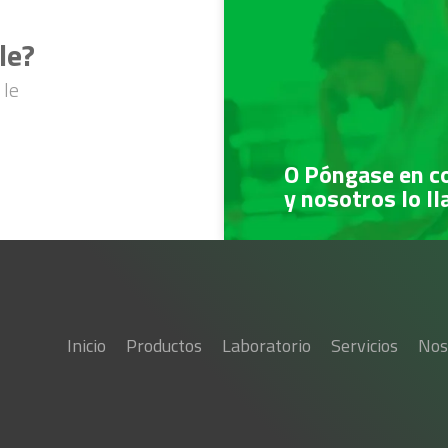
le?
 le
O Póngase en c
y nosotros lo l
Inicio
Productos
Laboratorio
Servicios
Nos