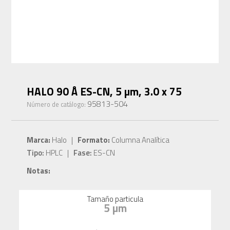
HALO 90 Å ES-CN, 5 µm, 3.0 x 75
95813-504
Número de catálogo:
Marca:
Halo |
Formato:
Columna Analítica
Tipo:
HPLC |
Fase:
ES-CN
Notas:
Tamaño particula
5 µm