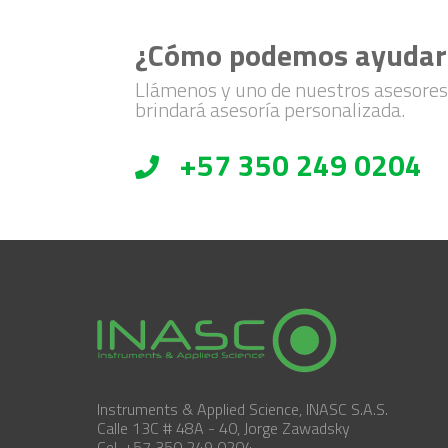
¿Cómo podemos ayudar
Llámenos y uno de nuestros asesores
brindará asesoría personalizada.
+57 350 249 0204
Instruments & Applied Science, INASC S.A.S.
Calle 13C # 48A - 40, Jorge Zawadsky
Cel. +57 350 249 0204