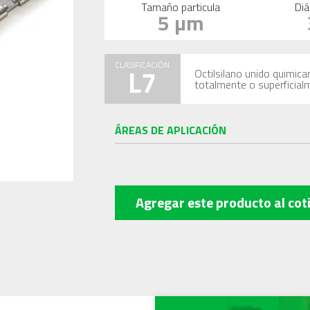
Tamaño particula
Diá
5 µm
CLASIFICACIÓN
L7
Octilsilano unido quimica
totalmente o superficial
ÁREAS DE APLICACIÓN
Agregar este producto
al cot