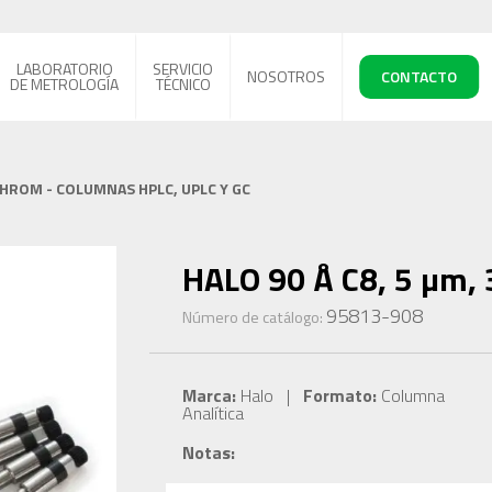
LABORATORIO
SERVICIO
NOSOTROS
CONTACTO
DE METROLOGÍA
TÉCNICO
CHROM - COLUMNAS HPLC, UPLC Y GC
HALO 90 Å C8, 5 µm, 
95813-908
Número de catálogo:
Marca:
Halo |
Formato:
Columna
Analítica
Notas: