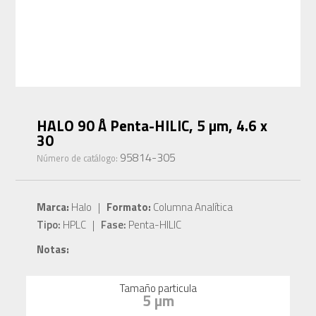
HALO 90 Å Penta-HILIC, 5 µm, 4.6 x
30
95814-305
Número de catálogo:
Marca:
Halo |
Formato:
Columna Analítica
Tipo:
HPLC |
Fase:
Penta-HILIC
Notas:
Tamaño particula
5 µm