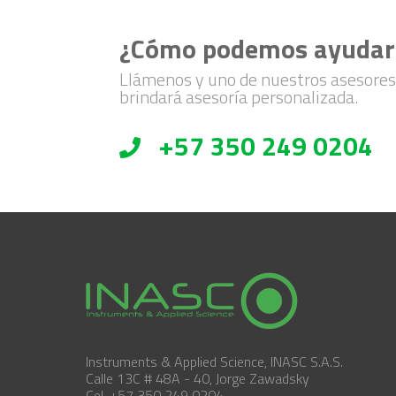
¿Cómo podemos ayudar
Llámenos y uno de nuestros asesores
brindará asesoría personalizada.
+57 350 249 0204
Instruments & Applied Science, INASC S.A.S.
Calle 13C # 48A - 40, Jorge Zawadsky
Cel. +57 350 249 0204