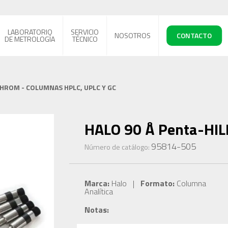
LABORATORIO
SERVICIO
NOSOTROS
CONTACTO
DE METROLOGÍA
TÉCNICO
CHROM - COLUMNAS HPLC, UPLC Y GC
HALO 90 Å Penta-HILI
95814-505
Número de catálogo:
Marca:
Halo |
Formato:
Columna
Analítica
Notas: