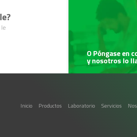
le?
 le
O Póngase en c
y nosotros lo l
Inicio
Productos
Laboratorio
Servicios
Nos