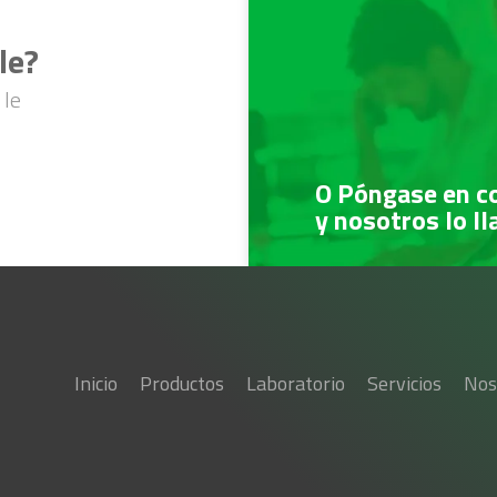
le?
 le
O Póngase en c
y nosotros lo l
Inicio
Productos
Laboratorio
Servicios
Nos