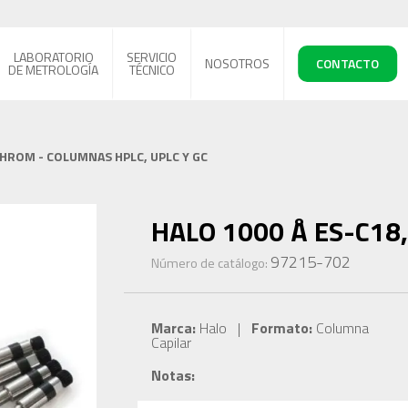
LABORATORIO
SERVICIO
NOSOTROS
CONTACTO
DE METROLOGÍA
TÉCNICO
CHROM - COLUMNAS HPLC, UPLC Y GC
HALO 1000 Å ES-C18, 
97215-702
Número de catálogo:
Marca:
Halo |
Formato:
Columna
Capilar
Notas: