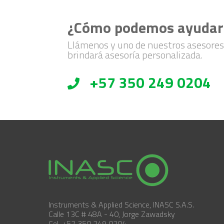
¿Cómo podemos ayudar
Llámenos y uno de nuestros asesores
brindará asesoría personalizada.
+57 350 249 0204
Instruments & Applied Science, INASC S.A.S.
Calle 13C # 48A - 40, Jorge Zawadsky
Cel. +57 350 249 0204