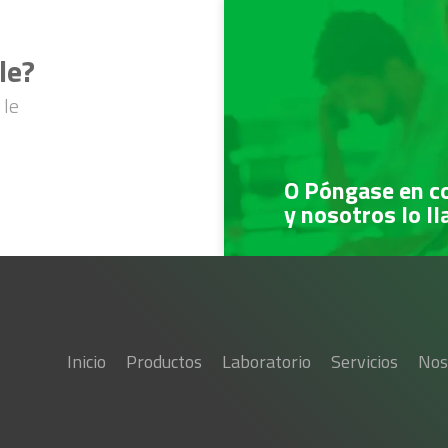
le?
 le
O Póngase en c
y nosotros lo l
Inicio
Productos
Laboratorio
Servicios
Nos