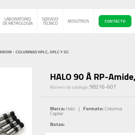
LABORATORIO
SERVICIO
NOSOTROS
CONTACTO
DE METROLOGÍA
TÉCNICO
CHROM - COLUMNAS HPLC, UPLC Y GC
HALO 90 Å RP-Amide, 
98216-607
Número de catálogo:
Marca:
Halo |
Formato:
Columna
Capilar
Notas: