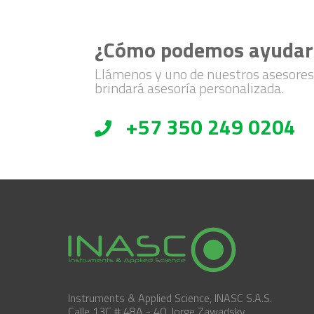
¿Cómo podemos ayudar
Llámenos y uno de nuestros asesores
brindará asesoría personalizada.
+57 350 249 0204
Instruments & Applied Science, INASC S.A.S.
Calle 13C # 48A - 40, Jorge Zawadsky