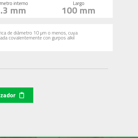
metro interno
Largo
0.3 mm
100 mm
férica de diámetro 10 µm o menos, cuya
icada covalentemente con gurpos alkil
izador