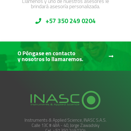
Llámenos y uno de nuestros asesores le
brindará asesoría personalizada.
+57 350 249 0204
O Póngase en contacto
y nosotros lo llamaremos.
Instruments & Applied Science, INASC S.A.S.
Calle 13C # 48A - 40, Jorge Zawadsky
Cel. +57 350 249 0204