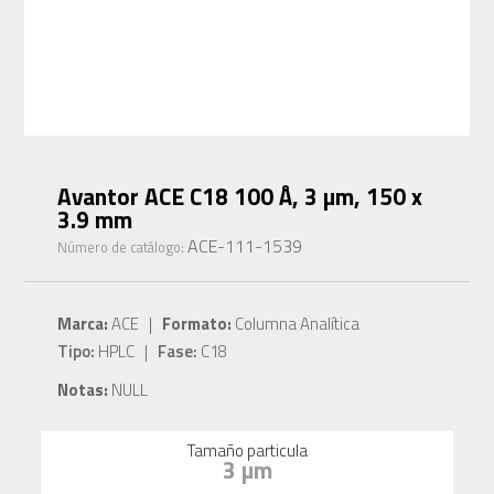
Avantor ACE C18 100 Å, 3 µm, 150 x
3.9 mm
ACE-111-1539
Número de catálogo:
Marca:
ACE |
Formato:
Columna Analítica
Tipo:
HPLC |
Fase:
C18
Notas:
NULL
Tamaño particula
3 µm