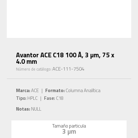
Avantor ACE C18 100 Å, 3 µm, 75 x
4.0 mm
ACE-111-7504
Número de catálogo:
Marca:
ACE |
Formato:
Columna Analítica
Tipo:
HPLC |
Fase:
C18
Notas:
NULL
Tamaño particula
3 µm