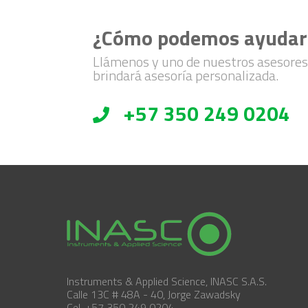
¿Cómo podemos ayudar
Llámenos y uno de nuestros asesores
brindará asesoría personalizada.
+57 350 249 0204
Instruments & Applied Science, INASC S.A.S.
Calle 13C # 48A - 40, Jorge Zawadsky
Cel. +57 350 249 0204