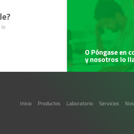
le?
 le
O Póngase en c
y nosotros lo l
Inicio
Productos
Laboratorio
Servicios
Nos