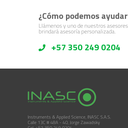
¿Cómo podemos ayudar
Llámenos y uno de nuestros asesores
brindará asesoría personalizada.
+57 350 249 0204
Instruments & Applied Science, INASC S.A.S.
Calle 13C # 48A - 40, Jorge Zawadsky
Cel. +57 350 249 0204