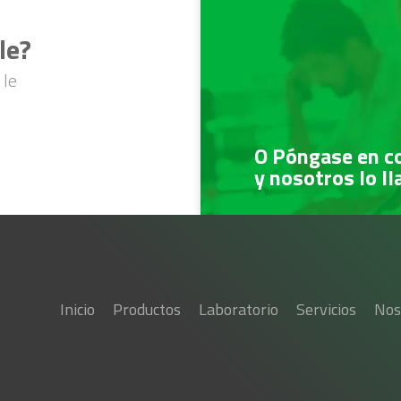
le?
 le
O Póngase en c
y nosotros lo l
Inicio
Productos
Laboratorio
Servicios
Nos