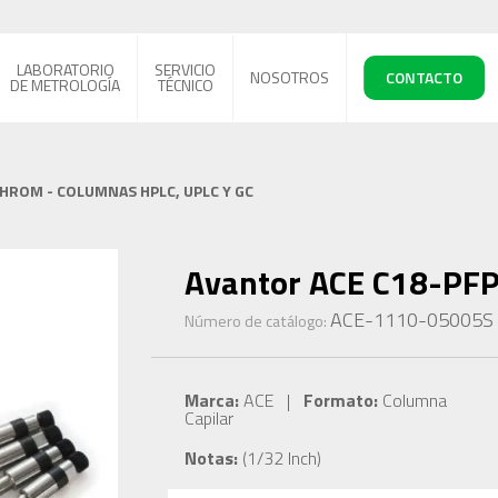
LABORATORIO
SERVICIO
NOSOTROS
CONTACTO
DE METROLOGÍA
TÉCNICO
CHROM - COLUMNAS HPLC, UPLC Y GC
Avantor ACE C18-PFP
ACE-1110-05005S
Número de catálogo:
Marca:
ACE |
Formato:
Columna
Capilar
Notas:
(1/32 Inch)