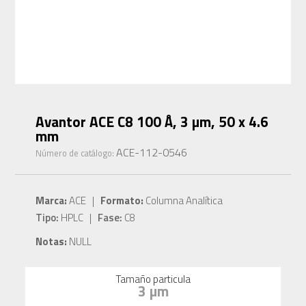
Avantor ACE C8 100 Å, 3 µm, 50 x 4.6
mm
ACE-112-0546
Número de catálogo:
Marca:
ACE |
Formato:
Columna Analítica
Tipo:
HPLC |
Fase:
C8
Notas:
NULL
Tamaño particula
3 µm