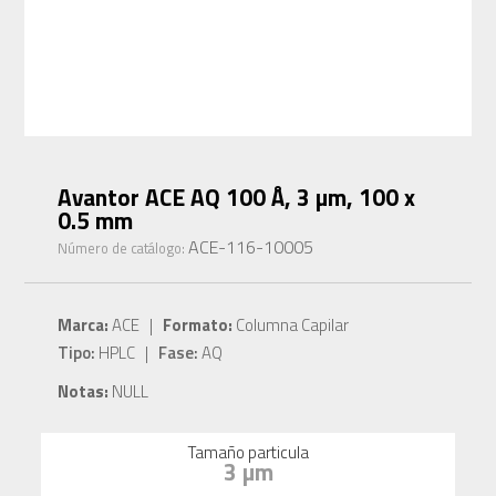
Avantor ACE AQ 100 Å, 3 µm, 100 x
0.5 mm
ACE-116-10005
Número de catálogo:
Marca:
ACE |
Formato:
Columna Capilar
Tipo:
HPLC |
Fase:
AQ
Notas:
NULL
Tamaño particula
3 µm