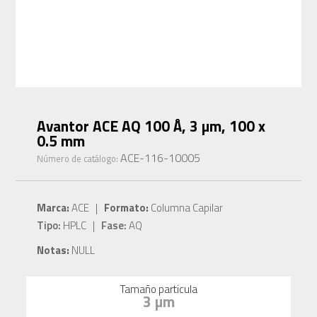
Avantor ACE AQ 100 Å, 3 µm, 100 x
0.5 mm
ACE-116-10005
Número de catálogo:
Marca:
ACE |
Formato:
Columna Capilar
Tipo:
HPLC |
Fase:
AQ
Notas:
NULL
Tamaño particula
3 µm