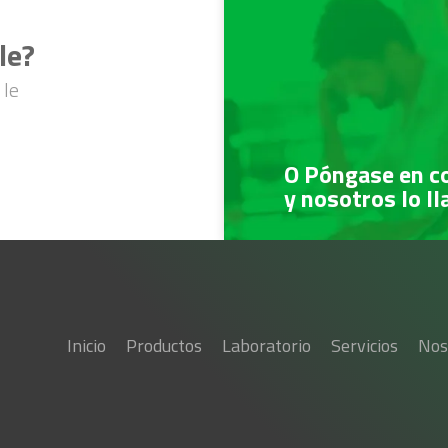
le?
 le
O Póngase en c
y nosotros lo l
Inicio
Productos
Laboratorio
Servicios
Nos