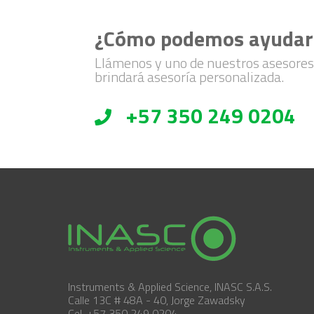
¿Cómo podemos ayudar
Llámenos y uno de nuestros asesores
brindará asesoría personalizada.
+57 350 249 0204
Instruments & Applied Science, INASC S.A.S.
Calle 13C # 48A - 40, Jorge Zawadsky
Cel. +57 350 249 0204