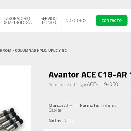
LABORATORIO
SERVICIO
NOSOTROS
CONTACTO
DE METROLOGÍA
TÉCNICO
CHROM - COLUMNAS HPLC, UPLC Y GC
Avantor ACE C18-AR 
ACE-119-0501
Número de catálogo:
Marca:
ACE |
Formato:
Columna
Capilar
Notas:
NULL