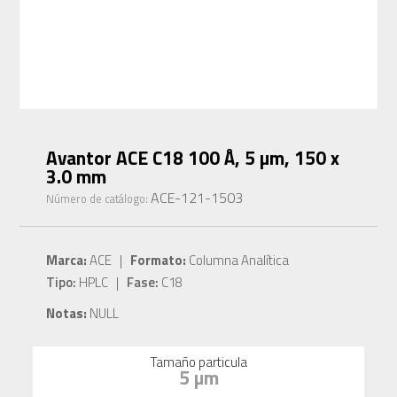
Avantor ACE C18 100 Å, 5 µm, 150 x
3.0 mm
ACE-121-1503
Número de catálogo:
Marca:
ACE |
Formato:
Columna Analítica
Tipo:
HPLC |
Fase:
C18
Notas:
NULL
Tamaño particula
5 µm