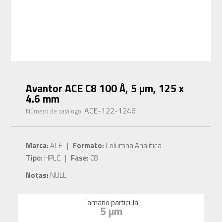
Avantor ACE C8 100 Å, 5 µm, 125 x
4.6 mm
ACE-122-1246
Número de catálogo:
Marca:
ACE |
Formato:
Columna Analítica
Tipo:
HPLC |
Fase:
C8
Notas:
NULL
Tamaño particula
5 µm