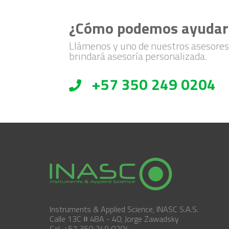
¿Cómo podemos ayudar
Llámenos y uno de nuestros asesores
brindará asesoría personalizada.
+57 350 249 0204
Instruments & Applied Science, INASC S.A.S.
Calle 13C # 48A - 40, Jorge Zawadsky
Cel. +57 350 249 0204