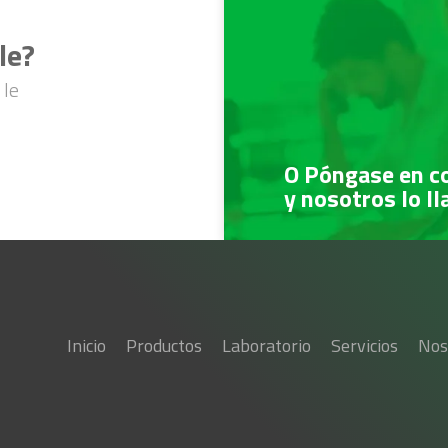
le?
 le
O Póngase en c
y nosotros lo l
Inicio
Productos
Laboratorio
Servicios
Nos