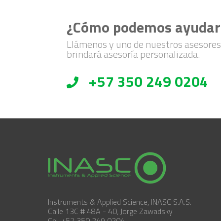
¿Cómo podemos ayudar
Llámenos y uno de nuestros asesores
brindará asesoría personalizada.
+57 350 249 0204
Instruments & Applied Science, INASC S.A.S.
Calle 13C # 48A - 40, Jorge Zawadsky
Cel. +57 350 249 0204