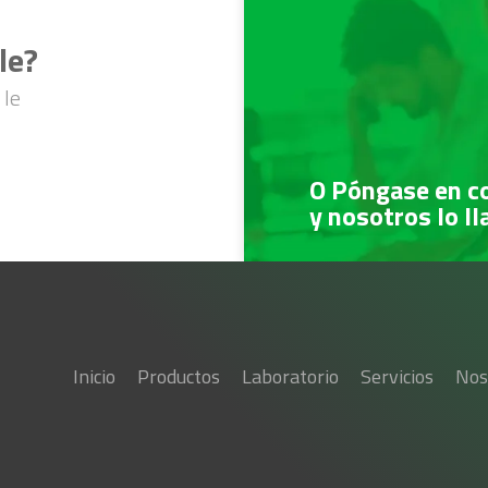
le?
 le
O Póngase en c
y nosotros lo l
Inicio
Productos
Laboratorio
Servicios
Nos