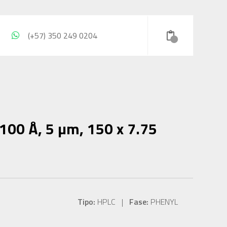
(+57) 350 249 0204
00 Å, 5 µm, 150 x 7.75
Tipo:
HPLC |
Fase:
PHENYL