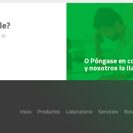
le?
 le
O Póngase en c
y nosotros lo l
Inicio
Productos
Laboratorio
Servicios
Nos