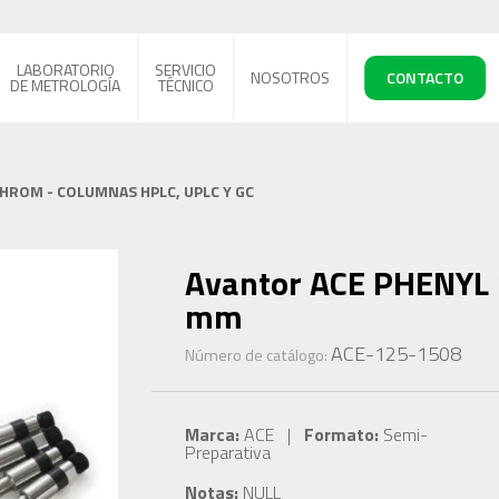
LABORATORIO
SERVICIO
NOSOTROS
CONTACTO
DE METROLOGÍA
TÉCNICO
CHROM - COLUMNAS HPLC, UPLC Y GC
Avantor ACE PHENYL 1
mm
ACE-125-1508
Número de catálogo:
Marca:
ACE |
Formato:
Semi-
Preparativa
Notas:
NULL