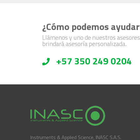
¿Cómo podemos ayudar
Llámenos y uno de nuestros asesores
brindará asesoría personalizada.
+57 350 249 0204
Instruments & Applied Science, INASC S.A.S.