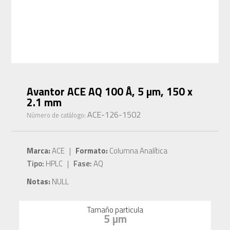
Avantor ACE AQ 100 Å, 5 µm, 150 x
2.1 mm
ACE-126-1502
Número de catálogo:
Marca:
ACE |
Formato:
Columna Analítica
Tipo:
HPLC |
Fase:
AQ
Notas:
NULL
Tamaño particula
5 µm