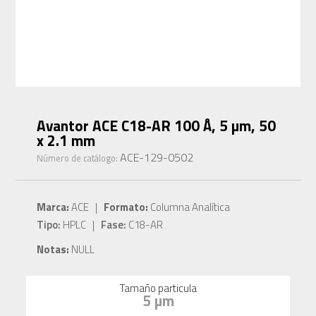
Avantor ACE C18-AR 100 Å, 5 µm, 50
x 2.1 mm
ACE-129-0502
Número de catálogo:
Marca:
ACE |
Formato:
Columna Analítica
Tipo:
HPLC |
Fase:
C18-AR
Notas:
NULL
Tamaño particula
5 µm