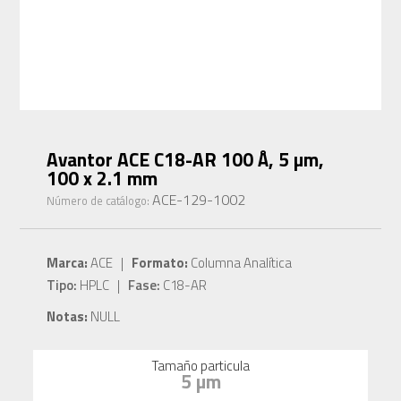
Avantor ACE C18-AR 100 Å, 5 µm,
100 x 2.1 mm
ACE-129-1002
Número de catálogo:
Marca:
ACE |
Formato:
Columna Analítica
Tipo:
HPLC |
Fase:
C18-AR
Notas:
NULL
Tamaño particula
5 µm