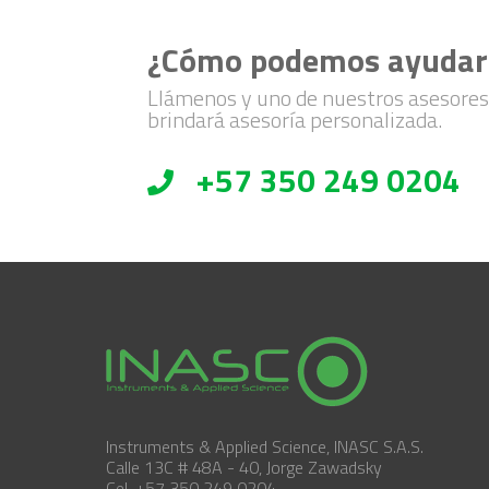
¿Cómo podemos ayudar
Llámenos y uno de nuestros asesores
brindará asesoría personalizada.
+57 350 249 0204
Instruments & Applied Science, INASC S.A.S.
Calle 13C # 48A - 40, Jorge Zawadsky
Cel. +57 350 249 0204