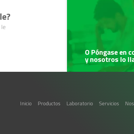
le?
 le
O Póngase en c
y nosotros lo l
Inicio
Productos
Laboratorio
Servicios
Nos