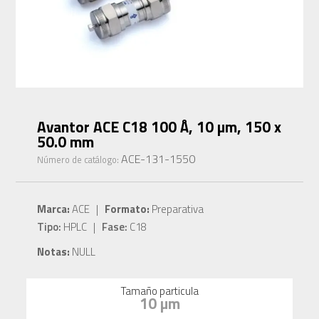
Avantor ACE C18 100 Å, 10 µm, 150 x
50.0 mm
ACE-131-1550
Número de catálogo:
Marca:
ACE |
Formato:
Preparativa
Tipo:
HPLC |
Fase:
C18
Notas:
NULL
Tamaño particula
10 µm