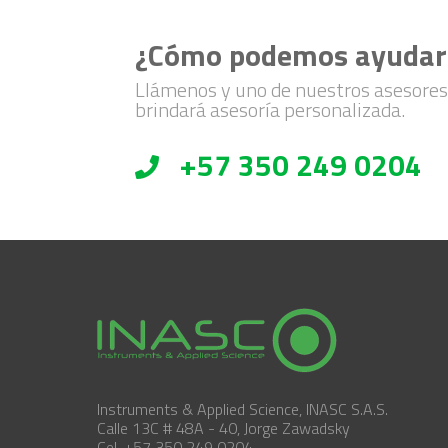
¿Cómo podemos ayudar
Llámenos y uno de nuestros asesores
brindará asesoría personalizada.
+57 350 249 0204
Instruments & Applied Science, INASC S.A.S.
Calle 13C # 48A - 40, Jorge Zawadsky
Cel. +57 350 249 0204