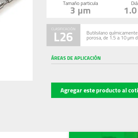
Tamaño particula
Diá
3 µm
1.
CLASIFICACIÓN
L26
Butilsilano químicamente 
porosa, de 1.5 a 10 µm 
ÁREAS DE APLICACIÓN
Agregar este producto
al cot