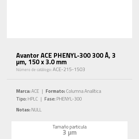
Avantor ACE PHENYL-300 300 Å, 3
µm, 150 x 3.0 mm
ACE-215-1503
Número de catálogo:
Marca:
ACE |
Formato:
Columna Analítica
Tipo:
HPLC |
Fase:
PHENYL-300
Notas:
NULL
Tamaño particula
3 µm