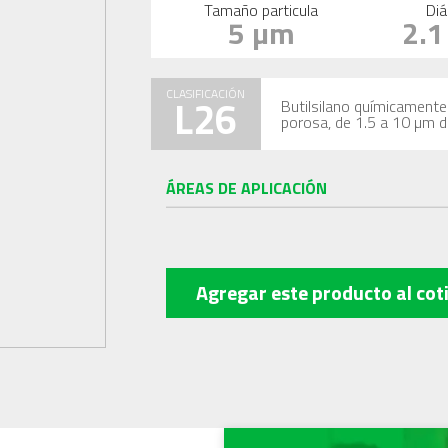
Tamaño particula
Diá
5 µm
2.
CLASIFICACIÓN
L26
Butilsilano químicamente 
porosa, de 1.5 a 10 µm 
ÁREAS DE APLICACIÓN
Agregar este producto
al cot