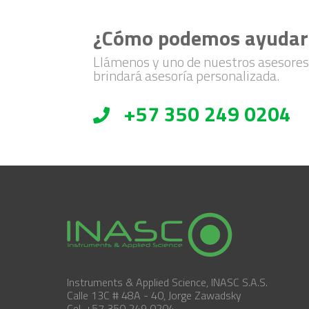
¿Cómo podemos ayudar
Llámenos y uno de nuestros asesores
brindará asesoría personalizada.
+57 350 249 0204
Instruments & Applied Science, INASC S.A.S.
Calle 13C # 48A - 40, Jorge Zawadsky
Cel. +57 350 249 0204