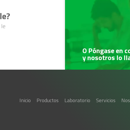
le?
 le
O Póngase en c
y nosotros lo l
Inicio
Productos
Laboratorio
Servicios
Nos