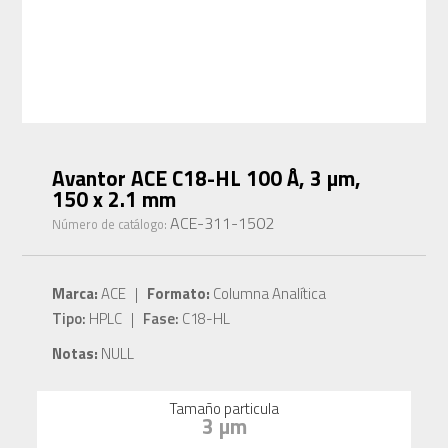
Avantor ACE C18-HL 100 Å, 3 µm,
150 x 2.1 mm
ACE-311-1502
Número de catálogo:
Marca:
ACE |
Formato:
Columna Analítica
Tipo:
HPLC |
Fase:
C18-HL
Notas:
NULL
Tamaño particula
3 µm