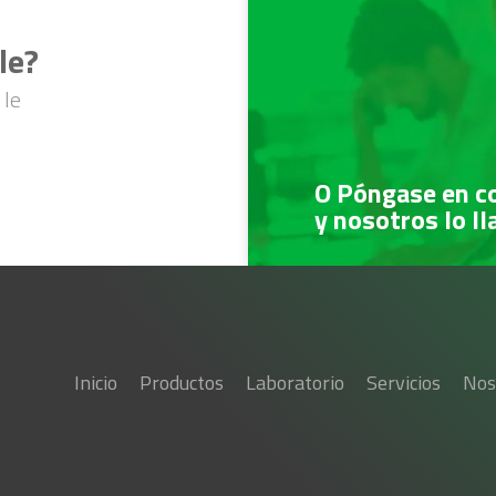
le?
 le
O Póngase en c
y nosotros lo l
Inicio
Productos
Laboratorio
Servicios
Nos