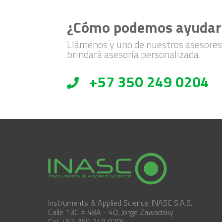
¿Cómo podemos ayudar
Llámenos y uno de nuestros asesores
brindará asesoría personalizada.
+57 350 249 0204
Instruments & Applied Science, INASC S.A.S.
Calle 13C # 48A - 40, Jorge Zawadsky
Cel. +57 350 249 0204