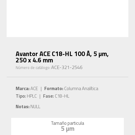
Avantor ACE C18-HL 100 Å, 5 µm,
250 x 4.6 mm
ACE-321-2546
Número de catálogo:
Marca:
ACE |
Formato:
Columna Analítica
Tipo:
HPLC |
Fase:
C18-HL
Notas:
NULL
Tamaño particula
5 µm