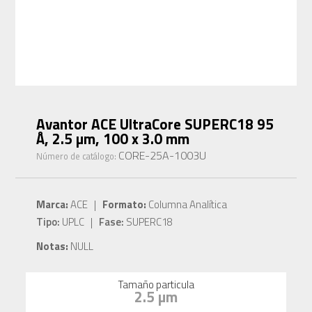
Avantor ACE UltraCore SUPERC18 95
Å, 2.5 µm, 100 x 3.0 mm
CORE-25A-1003U
Número de catálogo:
Marca:
ACE |
Formato:
Columna Analítica
Tipo:
UPLC |
Fase:
SUPERC18
Notas:
NULL
Tamaño particula
2.5 µm