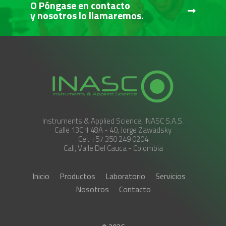
O Póngase en contacto
y nosotros lo llamaremos.
Instruments & Applied Science, INASC S.A.S.
Calle 13C # 48A - 40, Jorge Zawadsky
Cel. +57 350 249 0204
Cali, Valle Del Cauca - Colombia
Inicio
Productos
Laboratorio
Servicios
Nosotros
Contacto