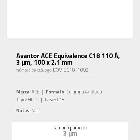
Avantor ACE Equivalence C18 110 Å,
3 µm, 100 x 2.1 mm
EQV-3C18-1002
Número de catálogo:
Marca:
ACE |
Formato:
Columna Analítica
Tipo:
HPLC |
Fase:
C18
Notas:
NULL
Tamaño particula
3 µm