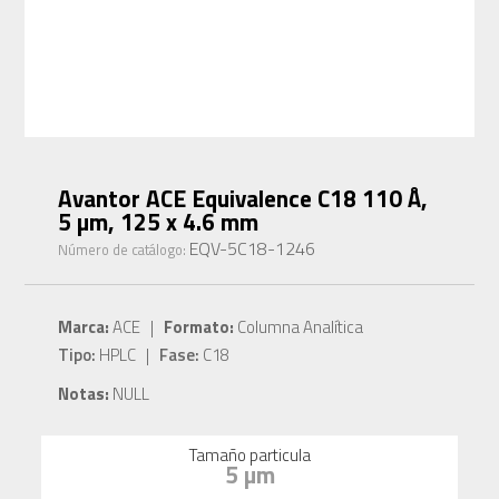
Avantor ACE Equivalence C18 110 Å,
5 µm, 125 x 4.6 mm
EQV-5C18-1246
Número de catálogo:
Marca:
ACE |
Formato:
Columna Analítica
Tipo:
HPLC |
Fase:
C18
Notas:
NULL
Tamaño particula
5 µm